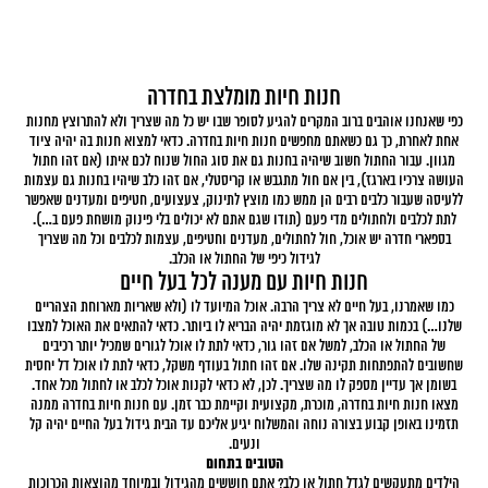
חנות חיות מומלצת בחדרה
כפי שאנחנו אוהבים ברוב המקרים להגיע לסופר שבו יש כל מה שצריך ולא להתרוצץ מחנות
אחת לאחרת, כך גם כשאתם מחפשים חנות חיות בחדרה. כדאי למצוא חנות בה יהיה ציוד
מגוון. עבור החתול חשוב שיהיה בחנות גם את סוג החול שנוח לכם איתו (אם זהו חתול
העושה צרכיו בארגז), בין אם חול מתגבש או קריסטלי, אם זהו כלב שיהיו בחנות גם עצמות
ללעיסה שעבור כלבים רבים הן ממש כמו מוצץ לתינוק, צעצועים, חטיפים ומעדנים שאפשר
לתת לכלבים ולחתולים מדי פעם (תודו שגם אתם לא יכולים בלי פינוק מושחת פעם ב…).
בספארי חדרה יש אוכל, חול לחתולים, מעדנים וחטיפים, עצמות לכלבים וכל מה שצריך
לגידול כיפי של החתול או הכלב.
חנות חיות עם מענה לכל בעל חיים
כמו שאמרנו, בעל חיים לא צריך הרבה. אוכל המיועד לו (ולא שאריות מארוחת הצהריים
שלנו…) בכמות טובה אך לא מוגזמת יהיה הבריא לו ביותר. כדאי להתאים את האוכל למצבו
של החתול או הכלב, למשל אם זהו גור, כדאי לתת לו אוכל לגורים שמכיל יותר רכיבים
שחשובים להתפתחות תקינה שלו. אם זהו חתול בעודף משקל, כדאי לתת לו אוכל דל יחסית
בשומן אך עדיין מספק לו מה שצריך. לכן, לא כדאי לקנות אוכל לכלב או לחתול מכל אחד.
מצאו חנות חיות בחדרה, מוכרת, מקצועית וקיימת כבר זמן. עם חנות חיות בחדרה ממנה
תזמינו באופן קבוע בצורה נוחה והמשלוח יגיע אליכם עד הבית גידול בעל החיים יהיה קל
ונעים.
הטובים בתחום
הילדים מתעקשים לגדל חתול או כלב? אתם חוששים מהגידול ובמיוחד מהוצאות הכרוכות