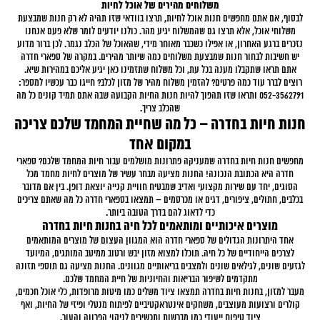
משלוחים מהירים של אוכל לחיות
לבסוף, אם אתם מחפשים חנות אוכל לחיות, תרצו בוודאי שזו תהיה לא רק חנות שמבצעת
משלוחי אוכל, אלא תרצו גם שהמשלוח יגיע מהר. כולנו יודעים לומר שלא פעם אנחנו
נזכרים ברגע האחרון, או אפילו כשכבר מאוחר מידי, שהאוכל של הכלב נגמר. לכן ברור מדוע
יש חשיבות לבחור חנות שמבצעת משלוחים כמה שיותר מהירים. במקרה של ספארי חדרה
אתם תראו שתקבלו מענה בכל עת, וכל משלוח שתזמינו כאן יגיע אליכם במהירות שיא.
רוצים לברר עוד כמה פרטים? להזמין משלוח מהיר של מזון לכלב? חייגו כבר עכשיו למספר:
052-3562791 ותראו שזו תהפוך להיות חנות החיות הקבועה שבה אתם תמיד קונים כל מה
שהכלב צריך.
חנות חיות בחדרה – כל מה שחיית המחמד שלכם צריכה
במקום אחד
מחפשים חנות חיות בחדרה שמעניקה פתרונות מושלמים עבור חיות המחמד שלכם? ספארי
חדרה היא הכתובת הנכונה! החנות מציעה מבחר עשיר של מוצרים לחיות מחמד מכל
הסוגים, יחד עם שירות מקצועי ואדיב שמבטיח חוויית קנייה יוצאת דופן. בין אם מדובר
בכלבים, חתולים, ציפורים, דגים או מכרסמים – תמצאו בספארי חדרה כל מה שאתם צריכים
כדי לדאוג להם בדרך הטובה ביותר.
מוצרים איכותיים ומותאמים לכל חיה בחנות חיות בחדרה
אחד היתרונות הגדולים של ספארי חדרה הוא המגוון העצום של מוצרים המותאמים
לצרכים הייחודיים של כל חיה. תוכלו למצוא מזון יבש ורטוב ממיטב המותגים, המיועד
לגזעים שונים, לגילאים שונים ולמצבים בריאותיים מגוונים. החנות מציעה גם תוספי תזונה
מתקדמים לשיפור הבריאות והחיוניות של חיית המחמד שלכם.
מעבר למזון, בחנות חיות בחדרה תמצאו ציוד משלים כמו מיטות מרופדות, כלי אוכל חכמים,
קולרים ורצועות מעוצבים, משחקים אינטראקטיביים לפיתוח מנטלי ופיזי של החיות, ואף
ציוד טיפוח ייעודי כמו מברשות ותכשירים לניקוי הפרווה והעור.