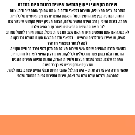
שירות מקצועי וייעוץ מותאם אישית בחנות חיות בחדרה
מעבר למוצרים המצוינים, השירות בספארי חדרה הוא מה שהופך אותה לייחודית. צוות
החנות המנוסה מבין את החשיבות של התאמת המוצרים לצרכים האישיים של כל חיית
מחמד. בזכות הניסיון הרב והידע העשיר שלהם, הצוות מעניק ייעוץ מקצועי שיעזור לכם
לבחור את המוצרים המתאימים ביותר עבור החיה שלכם.
לא משנה אם אתם מחפשים מזון מותאם לכלב עם בעיות עיכול, משחק מיוחד לחתול שאוהב
לטפס, או אפילו ציוד לדגים טרופיים – בספארי חדרה תמצאו מענה מושלם לכל בקשה.
למה לבחור בספארי חדרה
?
בספארי חדרה מאמינים שיחס אישי ושירות מעולה הם חלק בלתי נפרד מחוויית הקנייה.
החנות דוגלת במתן פתרונות כוללים לכל לקוח, מתוך רצון אמיתי לדאוג לרווחת חיית
המחמד שלכם. מעבר למבחר העצום ולשירות האדיב, החנות מציעה מחירים הוגנים
ומבצעים אטרקטיביים לאורך כל השנה.
ספארי חדרה היא לא רק חנות – היא בית לכל אוהבי החיות ובעלי החיים עצמם. בואו לבקר,
להתרשם, ולגלות עולם שלם של דאגה, איכות ומסירות לחיות המחמד שלכם!