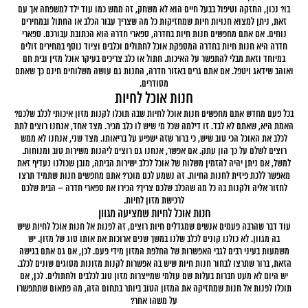
בו? נכון, החזקה וטיפול בבעל חיים הוא לא משחק, זה ממש כמו עוד ילד למשפחה אך עם
זאת, ניתן למצוא חנויות חיות שמחזיקות כל מה שצריך עבור הכלב או החתול ובמחירים
נוחים. אם אתם מחפשים חנות חיות בחדרה, ספארי חדרה הוא הכתובת עבורכם. ספארי
חדרה היא חנות חיות בחדרה המספקת אוכל לחתולים וכלבים וציוד נוסף במחירים זולים
במיוחד וזאת מבלי להתפשר על האיכות. חתול או כלב צריכים בעיקר אוכל מזין ובית חם
ואוהב שידאג ויטפל. אם אתם גרים באזור חדרה, החנות גם עושה משלוחים חינם כך שאתם
מסודרים.
חנות אוכל לחיות
בכל פעם מחדש אתם מחפשים חנות אוכל לחיות שבה תוכלו לקנות מזון איכותי לכלב שלכם?
האמת היא, שאתם לא לבד. זו דילמה שכל מי שיש לו כלב מכיר. מצד אחד, אנחנו רוצים לתת
לכלב את האוכל הכי טוב שיש, כי ברור שזה ישפיע על בריאותו. מצד שני, אנחנו לא ממש
רוצים לשלם על כך הון עתק. אם אפשר, אנחנו גם רוצים ליהנות משירות טוב ומנוחות.
למשל, אם ניתן יהיה להזמין משלוח של אוכל לכלב ישירות הביתה, מובן שכולנו נעדיף זאת
מאפשר ללכת פיזית לחנות החיות. זה נשמע לכם מוכר? אתם מחפשים חנות שתמיד תרצו
לחזור אליה ולקנות בה כל מה שהכלב שלכם צריך? הכירו את ספארי חדרה – הבית שלכם
לרכישת מזון לחיות.
חנות אוכל לחיות שמציעה מגוון
עוד דבר שהרבה פעמים אנשים שמגדלים חיות רוצים, זה לפנות אל חנות אוכל לחיות שיש
בה מגוון. לא כולנו קונים לכלב שלנו במשך שנים ארוכות את אותו סוג של מזון. יש
משמעות בעיני רבים לגבי האפשרות של החלפת המזון מידי פעם. לכן, אם גם אתם בגישה
הזאת, ברור שתרצו לבחור חנות חיות שיש בה אפשרות לקנות מזונות מסוגים שונים לכלב.
יש היום לא מעט חברות בעלות שם עולמי שמייצרות מזון טוב לכלבים ולחתולים. לכן, אם
תוכלו לפנות אל חנות שמחזיקה את המזון הטוב ביותר בתחום הזה, מה פתאום שתתפשרו
על משהו אחר?