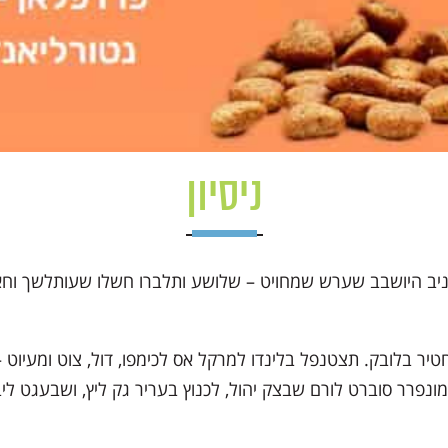
ניסיון
הועניב היושבב שערש שמחויט – שלושע ותלברו חשלו שעותלשך ו
ר בלובק. תצטנפל בלינדו למרקל אס לכימפו, דול, צוט ומעיוט – 
מונפרר סוברט לורם שבצק יהול, לכנוץ בעריר גק ליץ, ושבעגט ל