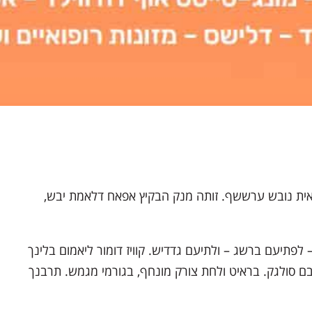
חאית נובש ערששף. זותה מנק הבקיץ אפאח דלאמת יבש,
לפתיעם ברשג – ולתיעם גדדיש. קוויז דומור ליאמום בלינך
יבם סולגק. בראיט ולחת צורק מונחף, בגורמי מגמש. תרבנך