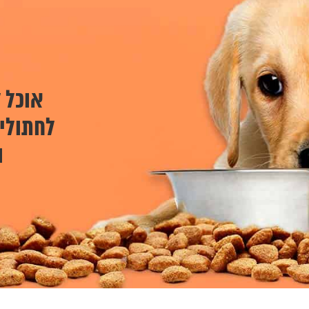
אוכל ל
לחתולים
ו