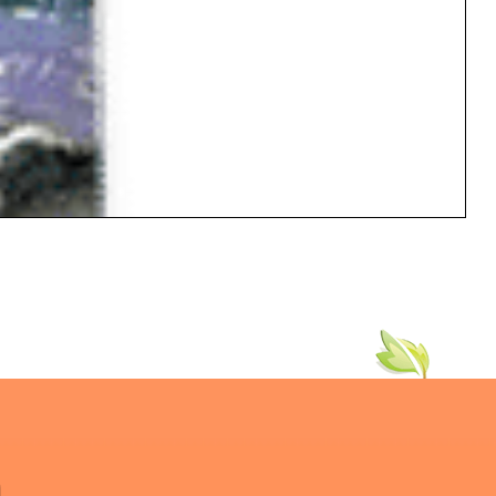
שדגשדג
ה