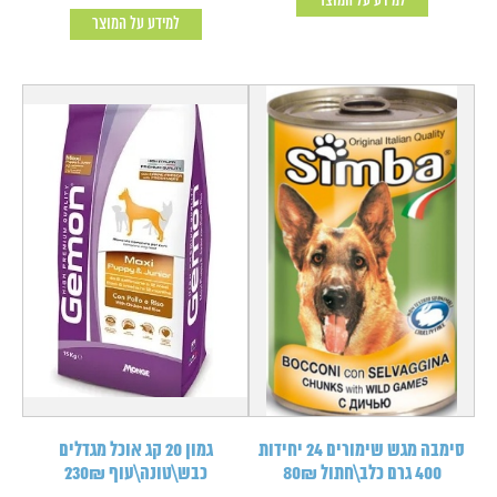
למידע על המוצר
למידע על המוצר
סימבה מגש שימורים 24 יחידות
גמון 20 קג אוכל מגדלים
400 גרם כלב\חתול 80₪
כבש\טונה\עוף 230₪