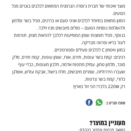
מוצר איכותי של חברת ג'וסרה הגרמנית המתאים לכלבים בוגרים מכל
הגזעים.
המזון מתאים במיוחד לכלבים אניני טעם או בררנים, מכיל בשר וסלמון
ולהשלמת נוסחת הטעם – מולים מיובשים מניו זילנד.
בנוסף, מכיל חומצות שומן המסייעות לכלבך להראות מצוין. תורמות
לעור בריא ופרווה מבריקה.
במזון וויטמין C לכלבים פעילים וספורטיביים.
רכיבים: קמח בשר עופות, תירס, אורז, שומן עופות, קמח תירס, סלק
סוכר, סלמון טחון, עמילן מתפוח אדמה, חלבון מעופות, כבדי עוף
שעברו הידרוליזה, שמרים מיובשים, מלח בישול, אבקת עולש, אשלגן
כלורי, קמח בשר צדפות.
רק 220₪ בלבד! הכי זול בארץ!
שתפו חברים ב:
מעוניין במוצר?
השאר פרטים ונחזור בהקדם: