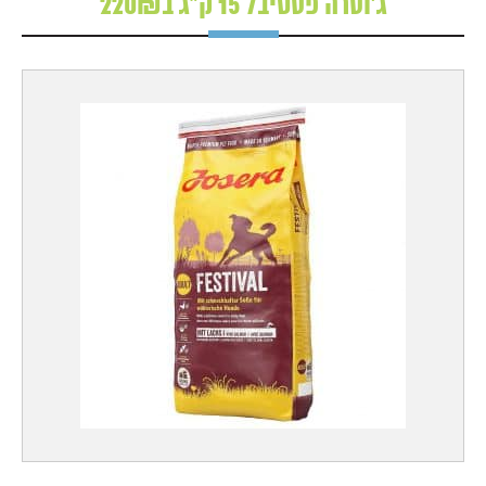
ג'וסרה פסטיבל 15 ק"ג ב220₪