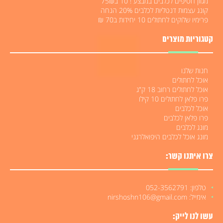
מגוון חטיפים לכלבים במבצע ! 10 ב75₪
קונג עצמות דנטליות לכלבים 20% הנחה
פרימיו שלוקים לחתולים 10 יחידות ב70 ₪
קטגוריות מוצרים
חנות שלנו
אוכל לחתולים
אוכל לחתולים רחוב 18 ק"ג
פרו פלאן לחתולים 10 קילו
אוכל לכלבים
פרו פלאן לכלבים
מונג לכלבים
מונג אוכל לכלבים היפואלרגני
צרו איתנו קשר:
טלפון: 052-3562791
אימייל: nirshoshn106@gmail.com
עשו לנו לייק: