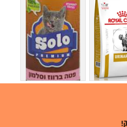
רויאל קנין לחתולים יורינארי 7 קג
פחית סולו לחתולים 400 גרם פטה
צע !!!
בטעימות מעולה 6₪ מגש של 24
ב 132₪
!
ע על המוצר