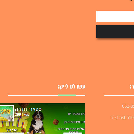
למידע על המוצר
:
עשו לנו לייק:
nirshoshn1