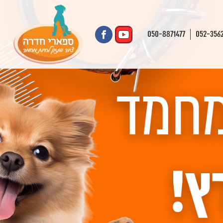
050-8871477
052-356