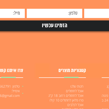
קטגוריות מוצרים
צרו איתנו קשר
לטרה הייפו 12 קג
חנות שלנו
טלפון: 052-3562791
אוכל לחתולים
אימייל:
לים 400 גרם פטה
אוכל לחתולים רחוב 18 ק"ג
06@gmail.com
בטעימות מעולה 6₪ מגש של 24 ב
פרו פלאן לחתולים 10 קילו
אוכל לכלבים