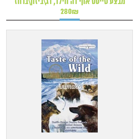
מבצע טייסט אוף דה ווילד, דג\ביזון\ברווז
280₪