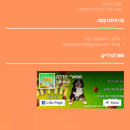
מונג לכלבים
מונג אוכל לכלבים היפואלרגני
צרו איתנו קשר:
טלפון: 052-3562791
אימייל: nirshoshn106@gmail.com
עשו לנו לייק: