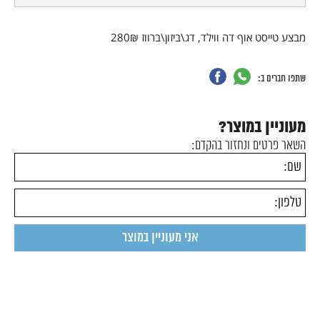
מבצע טייסט אוף דה ווילד, דג\ביזון\ברווז 280₪
שתפו חברים ב:
מעוניין במוצר?
השאר פרטים ונחזור בהקדם: