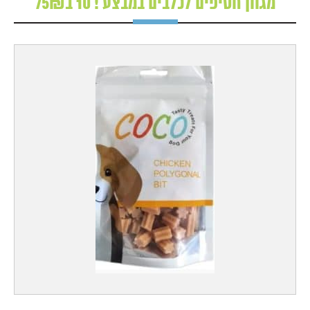
מגוון חטיפים לכלבים במבצע ! 10 ב75₪