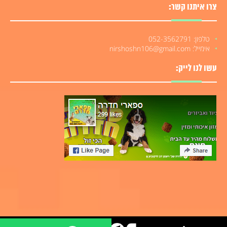
צרו איתנו קשר:
טלפון: 052-3562791
אימייל: nirshoshn106@gmail.com
עשו לנו לייק: