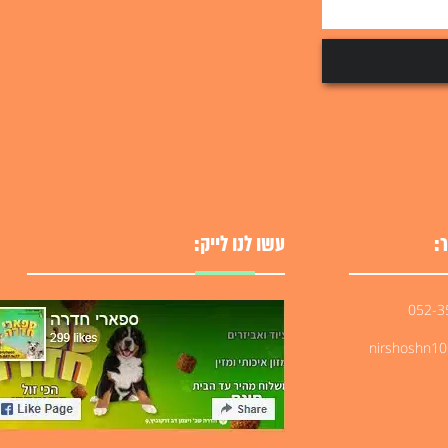
:
עשו לנו לייק:
nirshoshn1