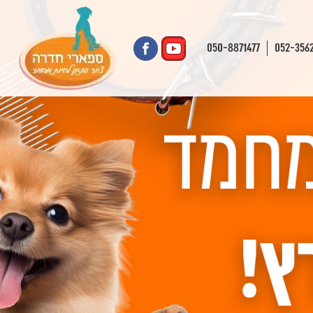
050-8871477
052-356