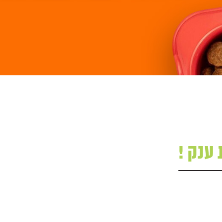
 ענק !