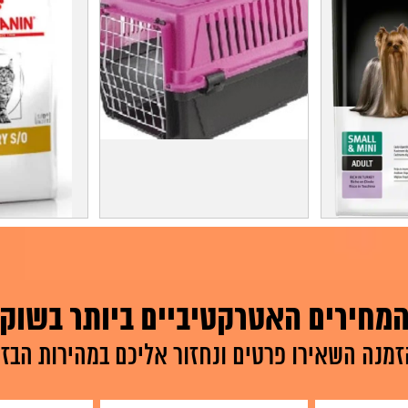
קילו
כלוב נסיעה לחתולים ב70 ₪
במב
 פלאן לחתולים 10 קילו - מוצר מנצח
ים...
מחירים האטרקטיביים ביותר בשוק
וצר
למידע על המוצר
זמנה השאירו פרטים ונחזור אליכם במהירות הבזק
למיד