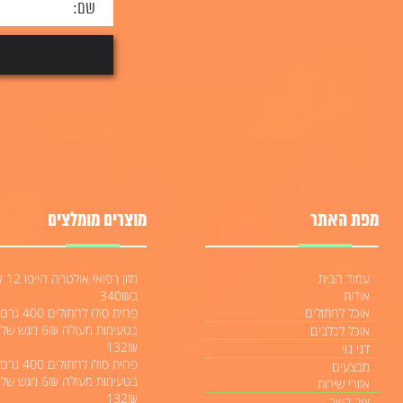
מפת האתר
מוצרים מומלצים
עמוד הבית
מזון רפואי או
אודות
ב340₪
אוכל לחתולים
פחית סולו לחתו
אוכל לכלבים
132₪
דגי נוי
פחית סולו לחתו
מבצעים
אזורי שירות
132₪
צור קשר