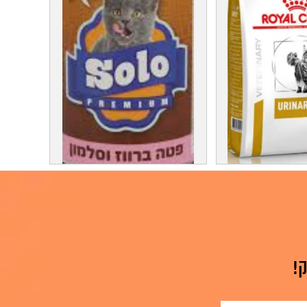
רויאל קנין לחתולים יורינארי 7 קג
פחית סולו לחתולים 400 גרם פטה
צע !!!
בטעימות מעולה 6₪ מגש של 24
ב 132₪
!
ע על המוצר
למידע על המוצר