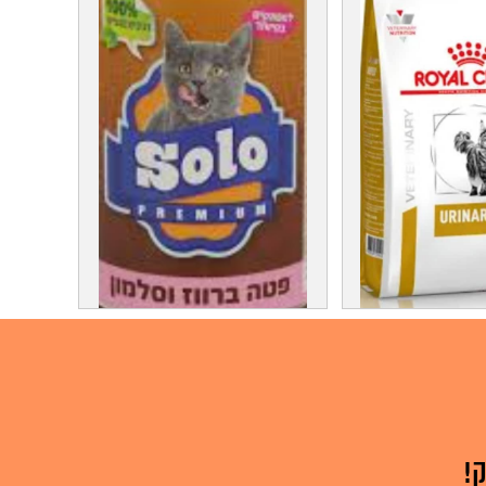
רויאל קנין לחתולים יורינארי 7 קג
פחית סולו לחתולים 400 גרם פטה
צע !!!
בטעימות מעולה 6₪ מגש של 24
ב 132₪
!
ע על המוצר