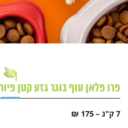
פרו פלאן עוף בוגר גזע קטן פיורינה פרו פל
7 ק"ג – 175 ₪