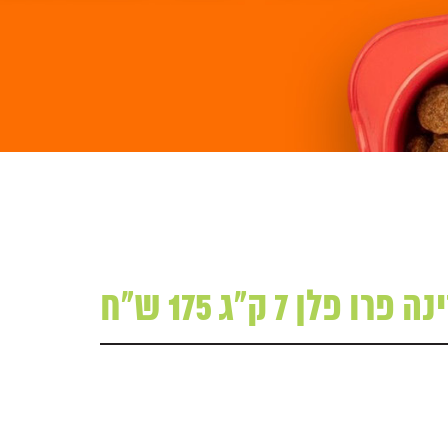
ן 7 ק"ג 175 ש"ח