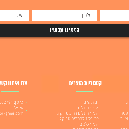
קטגוריות מוצרים
צרו איתנו קשר
לטרה הייפו 12 קג
חנות שלנו
טלפון: 052-3562791
אוכל לחתולים
אימייל:
לים 400 גרם פטה
אוכל לחתולים רחוב 18 ק"ג
06@gmail.com
בטעימות מעולה 6₪ מגש של 24 ב
פרו פלאן לחתולים 10 קילו
אוכל לכלבים