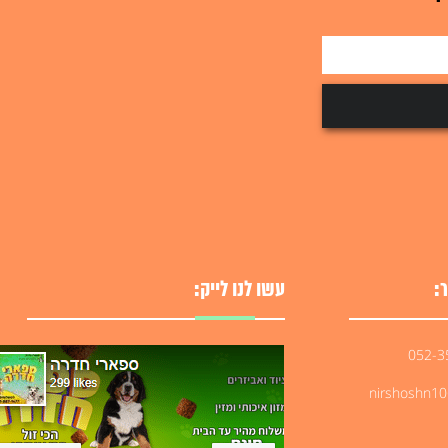
למידע על המוצר
:
עשו לנו לייק:
nirshoshn1