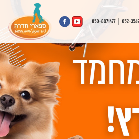
050-8871477
052-356