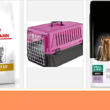
קילו
כלוב נסיעה לחתולים ב70 ₪
במב
 פלאן לחתולים 10 קילו - מוצר מנצח