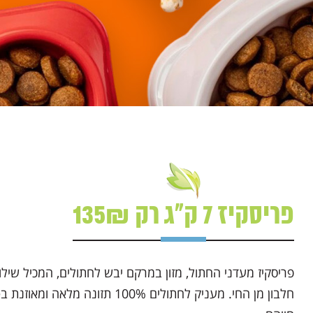
פריסקיז 7 ק"ג רק 135₪
פריסקיז מעדני החתול, מזון במרקם יבש לחתולים, המכיל שיל
חלבון מן החי. מעניק לחתולים 100% תזו