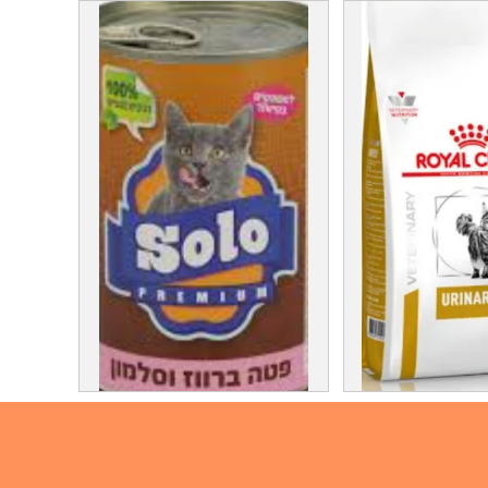
רויאל קנין לחתולים יורינארי 7 קג
פחית סולו לחתולים 400 גרם פטה
צע !!!
בטעימות מעולה 6₪ מגש של 24
ב 132₪