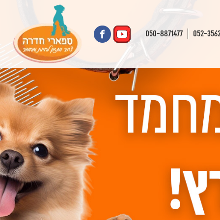
050-8871477
052-356