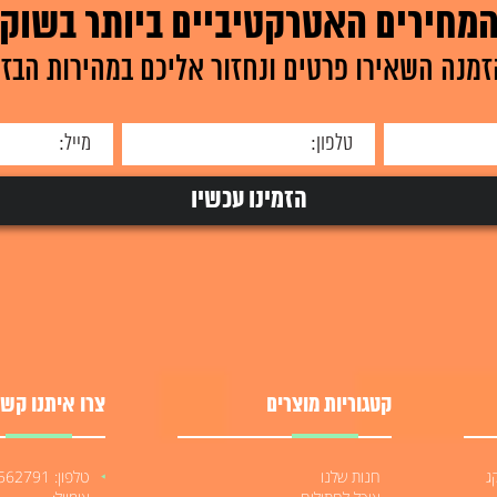
ים...
מחירים האטרקטיביים ביותר בשוק
וצר
למידע על המוצר
זמנה השאירו פרטים ונחזור אליכם במהירות הבזק
למיד
קטגוריות מוצרים
צרו איתנו קשר
לטרה הייפו 12 קג
חנות שלנו
טלפון: 052-3562791