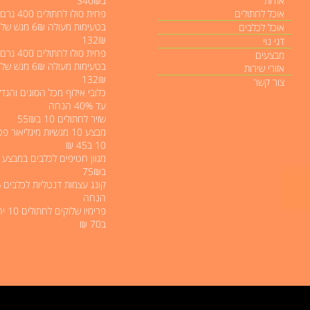
אודות
ב340₪
אוכל לחתולים
פחית סולו לחתו
אוכל לכלבים
132₪
דגי נוי
פחית סולו לחתו
מבצעים
אזורי שירות
132₪
צור קשר
כלובי אילוף מכל הסוגים והגדל
עד 40% הנחה
שזיר לחתולים 10 ב55₪
מבצע 10 מגשיות מיגליאור 
10 ב45 ₪
ב75₪
קו
הנחה
פרימיו שלו
ב70 ₪