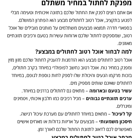
מפנקת לחתול במחיר משתלם
אם אתם רוצים לפנק את החתול שלכם בתזונה איכותית וטעימה מבלי
לפגוע בתקציב, אוכל רטוב לחתולים מבצע הוא הפתרון המושלם.
בספארי חדרה תמצאו מבצעים משתלמים על מותגים מובילים של אוכל
רטוב, שמספקים לחתול שלכם ארוחות עשירות בטעם ורכיבים תזונתיים
מאוזנים.
למה לבחור אוכל רטוב לחתולים במבצע
?
אוכל רטוב לחתולים מבצע הוא הזדמנות להעניק לחתול שלכם מזון מזין
ומפנק במחיר נוח. אוכל רטוב נחשב לפופולרי במיוחד בקרב חתולים,
בזכות מרקמו הנעים והיכולת שלו לספק לחות נוספת לגופם, במיוחד
לחתולים שאינם שותים מספיק מים.
עשיר בטעם ובארומה
– מתאים גם לחתולים בררנים במיוחד.
ערכים תזונתיים גבוהים
– מכיל רכיבים כמו חלבון איכותי, ויטמינים
ומינרלים.
קל לעיכול
– מתאים במיוחד לחתולים עם מערכת עיכול רגישה.
חיסכון משמעותי
– מבצעים על אריזות גדולות או מארזים אישיים
מאפשרים לכם לדאוג לתזונת החתול שלכם לאורך זמן.
מבחר אוכל רטוב לחתולים במבצע