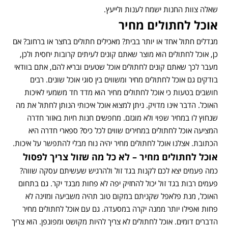
שאלה צוות החנות ישמח לענות ולייעץ.
אוכל לחתולים מחיר
מגדלים חתול אחד או יותר בבית? מאכילים חתולים בחצר או ברחוב? אם
כן, אוכל לחתולים הוא מוצר שאתם קונים לעיתים קרובות יחסית ולכן,
מעבר לכך שאתם קונים לחתולים אוכל שטעים ובריא להם, אתם בוודאי
בודקים גם אוכל לחתולים מחיר ומשווים בין סוגי אוכל שונים. רבים
חושבים בטעות כי אוכל לחתולים מחיר הוא מדד חד משמעי לאיכות
האוכל. הדבר אינו מדויק. ניתן למצוא אוכל איכותי הנותן לחתול את מה
שנחוץ לו במחיר שפוי ולא מוגזם. מחפשים חנות חיות באזור חדרה
המציעה אוכל לחתולים במחירים שווים לכל כיס? ספארי חדרה היא
הכתובת. אצלנו אוכל לחתולים מחיר יהיה נוח מבלי להתפשר על איכות.
אוכל לחתולים מחיר – לא כל מה שזול צריך לפסול
כמה פעמים יצא לכם לקנות בגד זול ולהרגיש שעשיתם עסקה שווה?
פעמים רבות בגד זול יכול להחזיק יפה לא פחות מבגד יקר. גם בתחום
האוכל, מנת פלאפל שקניתם במקום טוב תהיה משביעה ומזינה לא
פחות ואפילו יותר ממנה יקרה במסעדה. גם עם אוכל לחתולים מחיר
הדברים דומים. אוכל לחתולים לא צריך להיות מקושט ומפונפן. הוא צריך