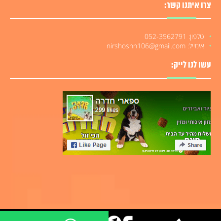
צרו איתנו קשר:
טלפון: 052-3562791
אימייל: nirshoshn106@gmail.com
עשו לנו לייק: