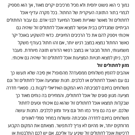
נמוך כי הוא פשוט יחסית ולא מכיל מרכיבים יקרים מאוד, אך הוא מספיק
לגמרי בתור התזונה העיקרית של החתול. בכל מקרה עדיף אוכל
לחתולים זול מאשר שאריות מאוכל המיועד לבני אדם. גם עבור החתולים
הביתיים שמגדלים בבית אפשר למצוא אוכל לחתולים זול שיהיה גם
איכותי ויספק להם את כל הרכיבים החיוניים. כדאי להשקיע באוכל יקר
כאשר החתול נמצא במצב רגיש יותר, אם זהו חתול בעודף משקל
משמעותי, חתול מבוגר או במצב רפואי הדורש תזונה מיוחדת. מעבר
לכך, ניתן למצוא חנויות המציעות אוכל לחתולים זול שיהיה גם איכותי.
מזון לחתולים זול
אוהבים להזמין משלוחים ממסעדה? מהסופר? אין סיבה שלא תעשו כך
גם עם האוכל לחתולים או לכלבים. חנות שמציעה אוכל לחתולים זול וגם
משלוחים בחינם לסביבתה היא המקום האידיאלי לקנות בו. ספארי חדרה
מציעה מגוון סוגים של אוכל לחתולים, והמחירים בה נוחים מאוד כך
שבקלות תמצאו אוכל לחתולים זול שהוא גם איכותי וטעים לחתול
שלכם. יש בה גם ציוד כמו חול וגם ציוד ומזון לכלבים. החנות עושה
משלוחים בחינם לחדרה וסביבתה ומשלוח במחיר סמלי לאזורים
מרוחקים יותר, אז מהיום לא צריך להתפשר. מצאתם את המקום הקבוע
לרכישת אוכל לחתולים זול שיגיע עד אליכם. אם יש לכם התלבטות או