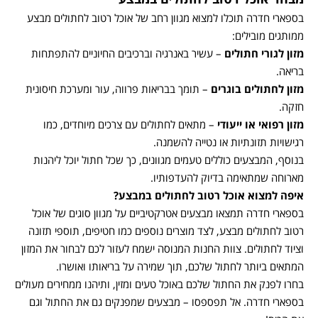
בספארי חדרה תוכלו למצוא מגוון רחב של אוכל רטוב לחתולים מבצע
ממותגים מובילים:
מזון לגורי חתולים
– עשיר באנרגיה וברכיבים החיוניים להתפתחות
בריאה.
מזון לחתולים בוגרים
– תומך בבריאות פרווה, עור ומערכת חיסונית
חזקה.
מזון רפואי או ייעודי
– מתאים לחתולים עם צרכים מיוחדים, כמו
רגישויות תזונתיות או נטייה להשמנה.
בנוסף, המבצעים כוללים טעמים מגוונים, כך שכל חתול יוכל ליהנות
מארוחה שמתאימה בדיוק להעדפותיו.
איפה למצוא אוכל רטוב לחתולים במבצע
?
בספארי חדרה תמצאו מבצעים אטרקטיביים על מגוון סוגים של אוכל
רטוב לחתולים מבצע, לצד מוצרים נוספים כמו חטיפים, תוספי תזונה
וציוד לחתולים. צוות החנות המנוסה ישמח לעזור לכם לבחור את המזון
המתאים ביותר לחתול שלכם, תוך שמירה על בריאותו ואושרו.
בחרו לפנק את החתול שלכם באוכל טעים ומזין, ותיהנו ממחירים מעולים
בספארי חדרה. אל תפספסו – מבצעים שמפנקים גם את החתול וגם