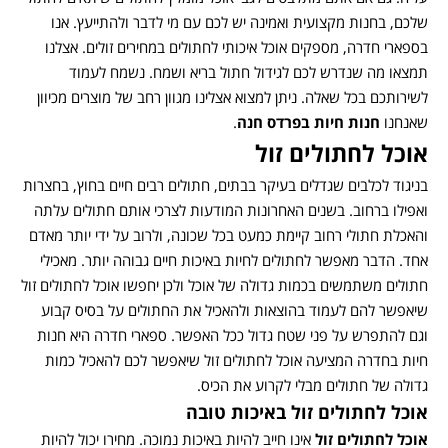
שלכם, בחנות מקצועית ואמינה יש לכם עם מי לדבר ולהתייעץ. אנו
בספארי חדרה, מספקים אוכל איכותי לחתולים במחירים זולים. אצלנו
תמצאו מה שנדרש לכם לגידול חתול בריא ושמח. נשמח לעמוד
לשירותכם בכל שאלה. ניתן למצוא אצלינו מגוון רחב של מוצרים מכיוון
שאנחנו
חנות חיות בפרדס חנה
.
אוכל לחתולים זול
בניגוד לכלבים שגדלים בעיקר בבתים, חתולים רבים חיים בחוץ, בחצרות
ואפילו ברחוב. בשנים האחרונות המודעות לצרכי אותם חתולים עלתה
והאכלת חתולי רחוב קיימת כמעט בכל שכונה, ולרוב על ידי יותר מאדם
אחד. הדבר מאפשר לחתולים לחיות באיכות חיים גבוהה יותר. מאכילי
חתולים משתמשים בכמות גדולה של אוכל ולכן יחפשו אוכל לחתולים זול
שיאפשר להם לעמוד בהוצאות ולהאכיל את החתולים על בסיס קבוע
וגם להתפרש על פני שטח גדול ככל האפשר. ספארי חדרה היא חנות
חיות בחדרה המציעה אוכל לחתולים זול שיאפשר לכם להאכיל כמות
גדולה של חתולים מבלי לקרוע את הכיס.
אוכל לחתולים
זול באיכות טובה
אוכל לחתולים זול
אינו חייב להיות באיכות נמוכה. מחירו יכול להיות