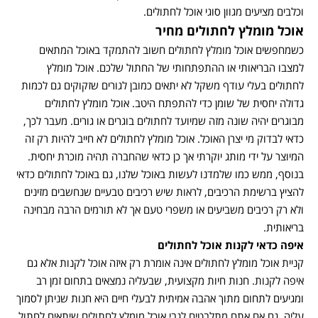
וכלבים מציעים מגוון סוגי אוכל לחתולים.
אוכל מומלץ לחתולים מחיר
כשמחפשים אוכל מומלץ לחתולים חשוב להתמקד באוכל המתאים
למצבו הבריאותי או ההתפתחותי של החתול שלכם. אוכל מומלץ
לחתולים בעלי עודף משקל לא יתאים כמובן לגורים שזקוקים גם לכמות
גדולה יחסית של שומן כדי להתפתח היטב. אוכל מומלץ לחתולים
מבוגרים יהיה שונה מזה שמיועד לחתולים בוגרים או גורים. מעבר לכך,
כדאי לבדוק מי יצרן האוכל. אוכל מומלץ לחתולים לא חייב להיות רק זה
המיוצר על ידי מותג יוקרתי אך כן כדאי שהחברה תהיה מוכרת יחסית.
בנוסף, ממש כמו שלמדנו לעשות באוכל שלנו, גם באוכל לחתולים כדאי
להציץ ברשימת הרכיבים, לראות שיש רכיבים טבעיים שנחשבים מזינים
ולא רק רכיבים משביעים או משפרי טעם אך לא תורמים הרבה מבחינה
בריאותית.
איפה כדאי לקנות אוכל לחתולים
קניית אוכל מומלץ לחתולים אינה אומרת רק איזה אוכל לקנות אלא גם
איפה לקנות. חנות חיות מקצועית, שבעליה נמצאים בתחום זמן רב
ומגיעים לתחום מתוך אהבה אמיתית לבעלי חיים היא חנות שניתן לסמוך
עליה. גם אם אתם מתלבטים לגבי אוכל מומלץ לחתולים שיתאים לחתול