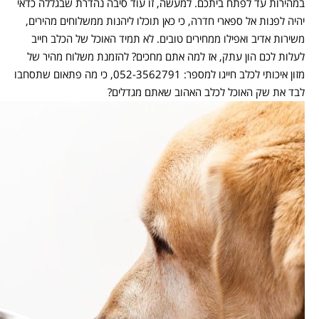
במהירות עד לפתח ביתכם. למעשה, זו עוד סיבה נהדרת שבגללה כדאי
יהיה לפנות אל ספארי חדרה, כי כאן תוכלו ליהנות ממשלוחים מהירים,
משירות אדיב ואפילו ממחירים טובים. לא תמיד האוכל של הכלב חייב
לעלות לכם הון עתק, אז למה אתם מחכים? להזמנת משלוח מהיר של
מזון איכותי לכלב חייגו למספר: 052-3562791, כי מה פתאום שתסחבו
לבד את שק האוכל לכלב האהוב שאתם מגדלים?