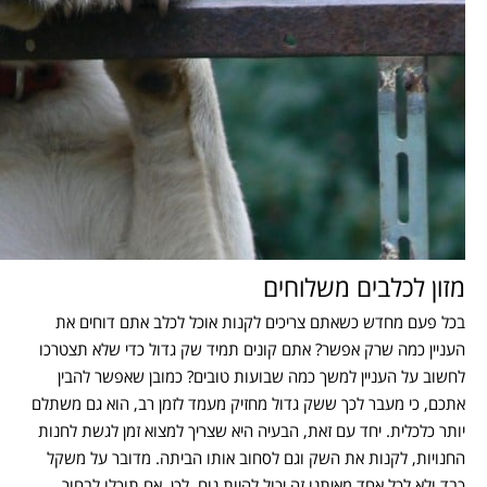
מזון לכלבים משלוחים
בכל פעם מחדש כשאתם צריכים לקנות אוכל לכלב אתם דוחים את
העניין כמה שרק אפשר? אתם קונים תמיד שק גדול כדי שלא תצטרכו
לחשוב על העניין למשך כמה שבועות טובים? כמובן שאפשר להבין
אתכם, כי מעבר לכך ששק גדול מחזיק מעמד לזמן רב, הוא גם משתלם
יותר כלכלית. יחד עם זאת, הבעיה היא שצריך למצוא זמן לגשת לחנות
החנויות, לקנות את השק וגם לסחוב אותו הביתה. מדובר על משקל
כבד ולא לכל אחד מאיתנו זה יכול להיות נוח. לכן, אם תוכלו לבחור