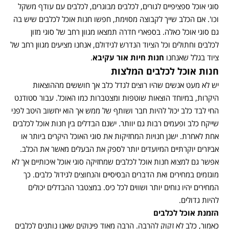
סוגי אוכל ספציפיים לגורים, לכלבים מבוגרים, לכלבים עם עודף משקל
וכו'. אם הכלב שייך לקבוצה מסוימת, חפשו חנות אוכל לכלבים שיש בה
גם סוגי אוכל כאלה. בספארי חדרה תמצאו מגוון רחב של סוגי מזון
לכלבים וחתולים וכל הציוד הנדרש לגידולם, אנחנו מציעים מגוון רחב של
ציוד בגלל שאנחנו
חנות חיות אור עקיבא
.
חנות אוכל לכלבים המלצות
יש לא מעט אנשים שהיו רוצים לגדל כלב אך חוששים מההוצאות
היקרות, במיוחד הוצאות שוטפות ומצטברות כמו האוכל. עבור סטודנט
החי לבד כלב יכול להיות חבר ושותף של ממש אך הוא יחשוב היטב לפני
שייקח כלב ופעמים רבות גם יוותר. ישנם הבדלים בין חנות אוכל לכלבים
אחת לאחרת. ישנן חנויות המחזיקות את סוגי האוכל היקרים ביותר או
אביזרים יוקרתיים המיועדים יותר לספק את הבעלים מאשר את הכלב.
אפשר גם למצוא חנות אוכל לכלבים שמחזיקה סוגי אוכל איכותיים אך לא
מוגזמים במחירים ואת הדברים הבסיסיים והנחוצים לגידול כלבים. כך
המחירים יהיו נוחים יותר ושווים לכל כיס. במצטבר ההבדלים יכולים
להיות גדולים.
הזמנת אוכל לכלבים
כאמור, כלב לא זקוק להרבה. הרבה מאוד פינוקים שאנו נותנים לכלבים