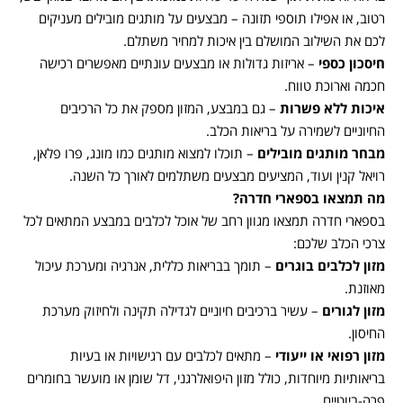
רטוב, או אפילו תוספי תזונה – מבצעים על מותגים מובילים מעניקים
לכם את השילוב המושלם בין איכות למחיר משתלם.
חיסכון כספי
– אריזות גדולות או מבצעים עונתיים מאפשרים רכישה
חכמה וארוכת טווח.
איכות ללא פשרות
– גם במבצע, המזון מספק את כל הרכיבים
החיוניים לשמירה על בריאות הכלב.
מבחר מותגים מובילים
– תוכלו למצוא מותגים כמו מונג, פרו פלאן,
רויאל קנין ועוד, המציעים מבצעים משתלמים לאורך כל השנה.
מה תמצאו בספארי חדרה
?
בספארי חדרה תמצאו מגוון רחב של אוכל לכלבים במבצע המתאים לכל
צרכי הכלב שלכם:
מזון לכלבים בוגרים
– תומך בבריאות כללית, אנרגיה ומערכת עיכול
מאוזנת.
מזון לגורים
– עשיר ברכיבים חיוניים לגדילה תקינה ולחיזוק מערכת
החיסון.
מזון רפואי או ייעודי
– מתאים לכלבים עם רגישויות או בעיות
בריאותיות מיוחדות, כולל מזון היפואלרגני, דל שומן או מועשר בחומרים
פרה-ביוטיים.