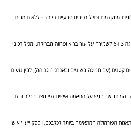
ר בטכנולוגיות מתקדמות וכולל רכיבים טבעיים בלבד – ללא חומרים
המזון מכיל חלבונים איכותיים ממקורות מהימנים כמו עוף, כבש ודגים, תורם למסת שריר ואנרגיה חיונית. בנוסף, הוא עשיר באומגה 3 ו-6 לשמירה על עור בריא ופרווה מבריקה, ומכיל רכיבי
עים קטנים (עם תמיכה בשיניים ובאנרגיה גבוהה), לבין גזעים
וד. המותג שם דגש על התאמה אישית לפי מצב הכלב וגילו,
אמת הפורמולה המתאימה ביותר לכלבכם, ויספק ייעוץ אישי