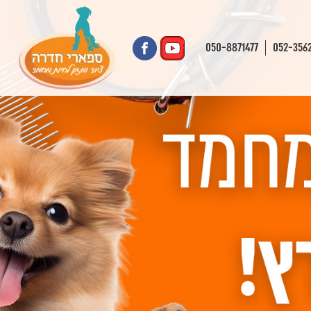
050-8871477
052-356