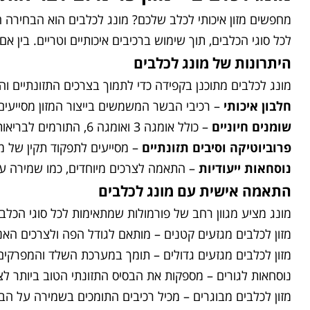
לכל סוגי הכלבים, תוך שימוש ברכיבים איכותיים וטריים. בין א
היתרונות של מונג לכלבים
מונג לכלבים מתוכנן בקפידה כדי לתמוך בצרכים התזונתיים וה
חלבון איכותי
– רכיבי הבשר המשמשים בייצור המזון מסייעים 
שומנים חיוניים
– כולל אומגה 3 ואומגה 6, התורמים לבריאות העור והפרווה ושומרים על מראה מבריק.
פרוביוטיקה וסיבים תזונתיים
– מסייעים לתפקוד תקין של מ
נוסחאות ייעודיות
– התאמה לצרכים מיוחדים, כמו שמירה על
התאמה אישית עם מונג לכלבים
מונג מציע מגוון רחב של פורמולות שמתאימות לכל סוגי הכלבי
מזון לכלבים מגזעים קטנים – מותאם לגודל הפה ולצרכים הא
מזון לכלבים מגזעים גדולים – תומך במערכת השלד והמפרקים
נוסחאות לגורים – מספקות את הבסיס התזונתי הטוב ביותר לצ
מזון לכלבים מבוגרים – מכיל רכיבים התומכים בשמירה על הבר